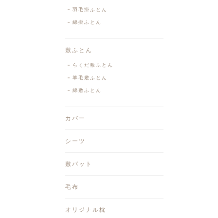
羽毛掛ふとん
綿掛ふとん
敷ふとん
らくだ敷ふとん
羊毛敷ふとん
綿敷ふとん
カバー
シーツ
敷パット
毛布
オリジナル枕