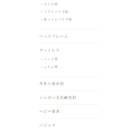
らくだ枕
ソフトパイプ枕
炭ソフトパイプ枕
ベッドフレーム
マットレス
ベッド用
ふとん用
手作り座布団
シャボン玉石鹸洗剤
ベビー寝具
パジャマ